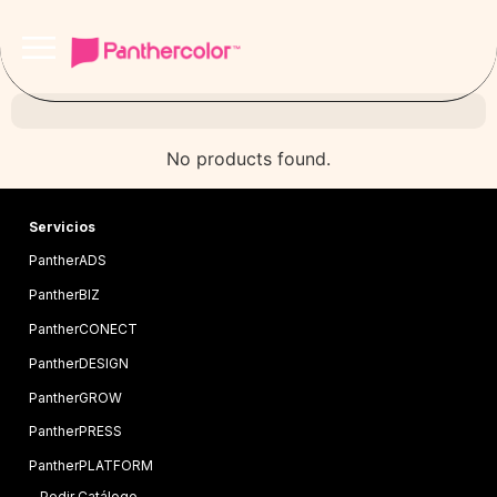
No products found.
Servicios
PantherADS
PantherBIZ
PantherCONECT
PantherDESIGN
PantherGROW
PantherPRESS
PantherPLATFORM
Pedir Catálogo